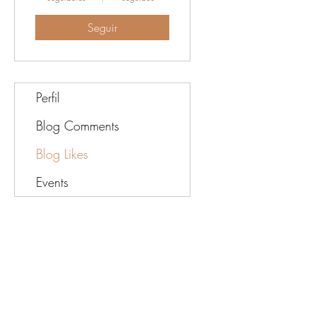
Seguir
Perfil
Blog Comments
Blog Likes
Events