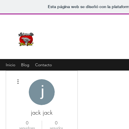
Esta página web se diseñó con la platafor
LUBRICENTRO DON GIN
Inicio
Blog
Contacto
Más acciones
jack jack
0
0
seguidores
seguidos